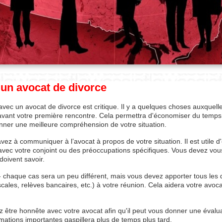
un avocat de divorce
avec un avocat de divorce est critique. Il y a quelques choses auxquel
 avant votre première rencontre. Cela permettra d'économiser du temps 
nner une meilleure compréhension de votre situation.
ez à communiquer à l’avocat à propos de votre situation. Il est utile d'é
 avec votre conjoint ou des préoccupations spécifiques. Vous devez vou
 doivent savoir.
 chaque cas sera un peu différent, mais vous devez apporter tous les
scales, relèves bancaires, etc.) à votre réunion. Cela aidera votre avo
 être honnête avec votre avocat afin qu'il peut vous donner une évalua
mations importantes gaspillera plus de temps plus tard.